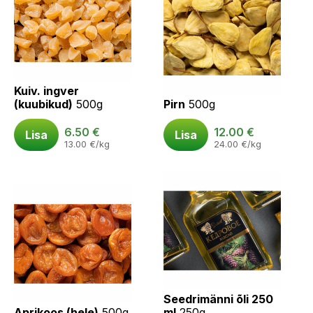
Kuiv. ingver
(kuubikud)
500g
Pirn
500g
6.50
€
12.00
€
Lisa
Lisa
13.00
€
/kg
24.00
€
/kg
Seedrimänni õli 250
Aprikoos (hele)
500g
ml
250g