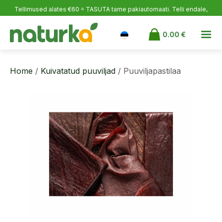
Tellimused alates €60 = TASUTA tarne pakiautomaati.
Telli endale,
rõõmusta lähedasi ja võta varuks!
0.00
€
Home
/
Kuivatatud puuviljad
/ Puuviljapastilaa