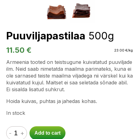
Puuviljapastilaa
500g
11.50
€
23.00
€
/kg
Armeenia tooted on teistsugune kuivatatud puuviljade
ilm. Neid saab nimetatda maailma parimateks, kuna ei
ole sarnased teiste maailma viljadega nii värskel kui ka
kuivatatud kujul. Maitset ei saa seletada sõnade abil.
Ei sisalda lisatud suhkrut.
Hoida kuivas, puhtas ja jahedas kohas.
In stock
-
+
Add to cart