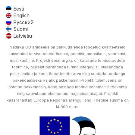
Eesti
English
Русский
Suomi
Latviešu
Naturka OÜ äriideeks on pakkuda enda toodetud kvaliteetseid
kuivatatud tervisetooteid õunast, peedist, maasikast, vaarikast,
mustikast jne. Projekti eesmärgiks on käivitada tervisetoodete
tootmine, oluliselt parandada turundustegevusi, suurendada
püsiklientide ja koostööpartnerite arvu ning soetada toodangu
pakendamiseks vajalik pakkemasin. Projekti tulemusena on
ostetud pakkemasin, kahe aastaga loodud vähemalt 2 töökohta
ning saavutatud planeeritud majandusnäitajad. Projekti
kaasrahastab Euroopa Regionaalarengu Fond. Toetuse summa on
14 800 eurot.