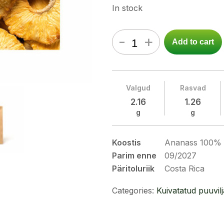
In stock
-
+
Add to cart
Valgud
Rasvad
2.16
1.26
g
g
Koostis
Ananass 100%
Parim enne
09/2027
Päritoluriik
Costa Rica
Categories:
Kuivatatud puuvil