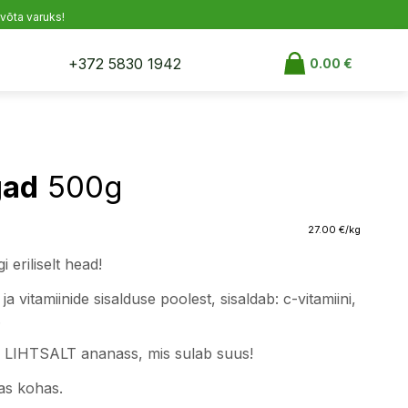
 võta varuks!
+372 5830 1942
0.00
€
gad
500g
27.00
€
/kg
eriliselt head!
a vitamiinide sisalduse poolest, sisaldab: c-vitamiini,
.
ta LIHTSALT ananass, mis sulab suus!
as kohas.