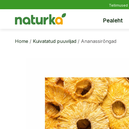
Tellimused 
Pealeht
Home
/
Kuivatatud puuviljad
/ Ananassirõngad