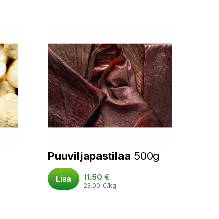
Puuviljapastilaa
500g
11.50
€
Lisa
23.00
€
/kg