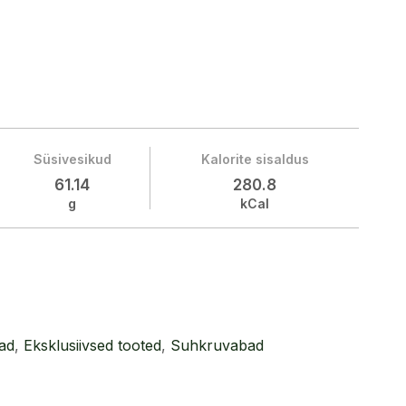
Süsivesikud
Kalorite sisaldus
61.14
280.8
g
kCal
jad
,
Eksklusiivsed tooted
,
Suhkruvabad