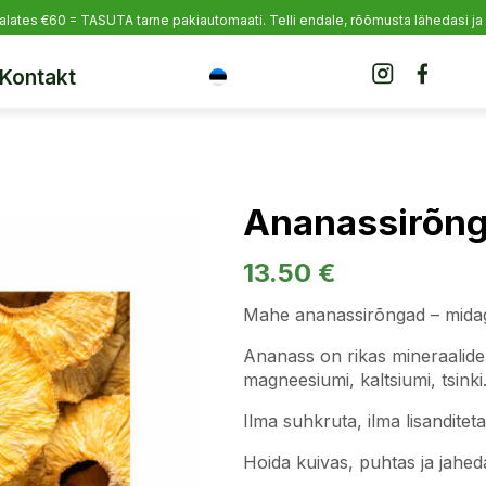
alates €60 = TASUTA tarne pakiautomaati.
Telli endale, rõõmusta lähedasi ja
Kontakt
Ananassirõn
13.50
€
Mahe ananassirõngad – midagi 
Ananass on rikas mineraalide j
magneesiumi, kaltsiumi, tsinki
Ilma suhkruta, ilma lisandite
Hoida kuivas, puhtas ja jahed