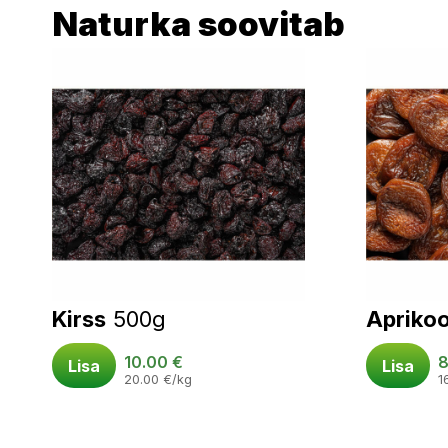
Naturka soovitab
Kirss
500g
Aprikoo
10.00
€
Lisa
Lisa
20.00
€
/kg
1