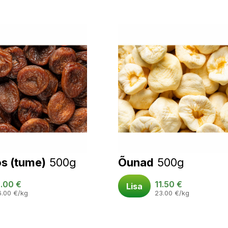
s (tume)
500g
Õunad
500g
8.00
€
11.50
€
Lisa
6.00
€
/kg
23.00
€
/kg