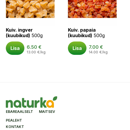
Kuiv. ingver
Kuiv. papaia
(kuubikud)
500g
(kuubikud)
500g
6.50
€
7.00
€
Lisa
Lisa
13.00
€
/kg
14.00
€
/kg
EBAREAALSELT MAITSEV
PEALEHT
KONTAKT