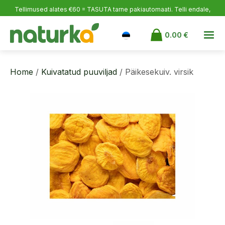
Tellimused alates €60 = TASUTA tarne pakiautomaati.
Telli endale,
rõõmusta lähedasi ja võta varuks!
0.00
€
Home
/
Kuivatatud puuviljad
/ Päikesekuiv. virsik