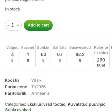
In stock
-
+
Add to cart
Valgud
Rasvad
Suhkur
Sat.fats
Süsivesikud
Kalorite
sisaldus
4
1
60
0.1
83.2
g
g
g
g
g
260
kCal
Koostis
Virsik
Parim enne
11/2026
Päritoluriik
Armeenia
Categories:
Eksklusiivsed tooted
,
Kuivatatud puuviljad
,
Suhkruvabad