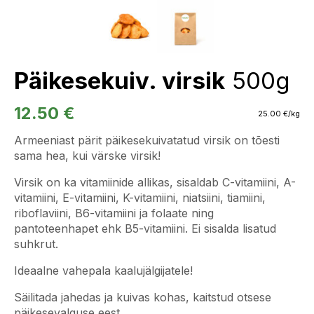
Päikesekuiv. virsik
500g
12.50
€
25.00
€
/kg
Armeeniast pärit päikesekuivatatud virsik on tõesti
sama hea, kui värske virsik!
Virsik on ka vitamiinide allikas, sisaldab C-vitamiini, A-
vitamiini, E-vitamiini, K-vitamiini, niatsiini, tiamiini,
riboflaviini, B6-vitamiini ja folaate ning
pantoteenhapet ehk B5-vitamiini. Ei sisalda lisatud
suhkrut.
Ideaalne vahepala kaalujälgijatele!
Säilitada jahedas ja kuivas kohas, kaitstud otsese
päikesevalguse eest.