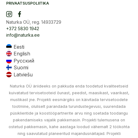
PRIVAATSUSPOLIITIKA
Naturka OÜ, reg. 14933729
+372 5830 1942
info@naturka.ee
Eesti
English
Русский
Suomi
Latviešu
Naturka OÜ äriideeks on pakkuda enda toodetud kvaliteetseid
kuivatatud tervisetooteid õunast, peedist, maasikast, vaarikast,
mustikast jne. Projekti eesmärgiks on käivitada tervisetoodete
tootmine, oluliselt parandada turundustegevusi, suurendada
püsiklientide ja koostööpartnerite arvu ning soetada toodangu
pakendamiseks vajalik pakkemasin. Projekti tulemusena on
ostetud pakkemasin, kahe aastaga loodud vähemalt 2 töökohta
ning saavutatud planeeritud majandusnäitajad. Projekti