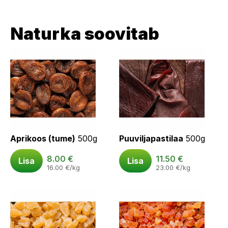
Naturka soovitab
Aprikoos (tume)
500g
Puuviljapastilaa
500g
8.00
€
11.50
€
Lisa
Lisa
16.00
€
/kg
23.00
€
/kg