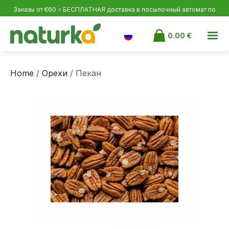
Заказы от €60 = БЕСПЛАТНАЯ доставка в посылочный автомат по
Эстонии и Латвии, от €100 по Финляндии.
0.00
€
Home
/
Орехи
/ Пекан