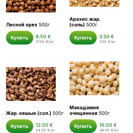
Арахис жар.
Лесной орех
500г
(соль)
500г
8.50
€
3.50
€
Купить
Купить
17.00
€
/кг
7.00
€
/кг
Макадамия
Жар. кешью (сол.)
500г
очищенная
500г
12.00
€
19.00
€
Купить
Купить
24.00
€
/кг
38.00
€
/кг