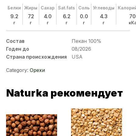
Белки
Жиры
Сахар
Sat.fats
Соль
Углеводы
Калори
9.2
72
4.0
6.2
0.0
4.3
70
г
г
г
г
г
г
кК
Состав
Пекан 100%
Годен до
08/2026
Страна происхождения
USA
Category:
Орехи
Naturka рекомендует