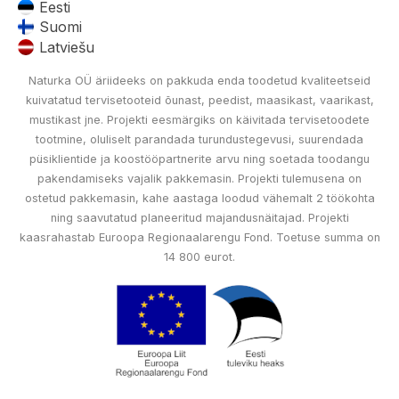
Eesti
Suomi
Latviešu
Naturka OÜ äriideeks on pakkuda enda toodetud kvaliteetseid
kuivatatud tervisetooteid õunast, peedist, maasikast, vaarikast,
mustikast jne. Projekti eesmärgiks on käivitada tervisetoodete
tootmine, oluliselt parandada turundustegevusi, suurendada
püsiklientide ja koostööpartnerite arvu ning soetada toodangu
pakendamiseks vajalik pakkemasin. Projekti tulemusena on
ostetud pakkemasin, kahe aastaga loodud vähemalt 2 töökohta
ning saavutatud planeeritud majandusnäitajad. Projekti
kaasrahastab Euroopa Regionaalarengu Fond. Toetuse summa on
14 800 eurot.