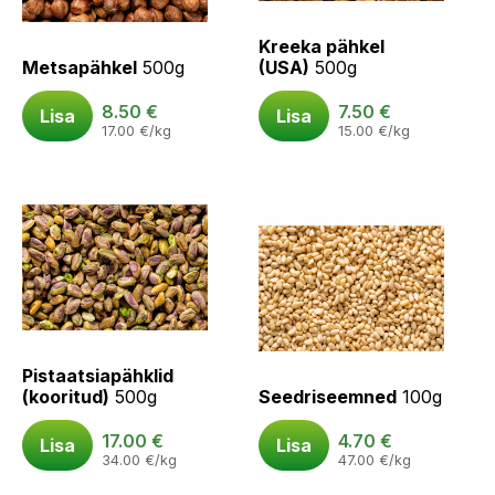
Kreeka pähkel
Metsapähkel
500g
(USA)
500g
8.50
€
7.50
€
Lisa
Lisa
17.00
€
/kg
15.00
€
/kg
Pistaatsiapähklid
(kooritud)
500g
Seedriseemned
100g
17.00
€
4.70
€
Lisa
Lisa
34.00
€
/kg
47.00
€
/kg