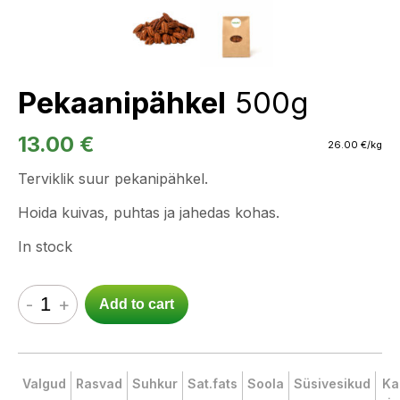
Pekaanipähkel
500g
13.00
€
26.00
€
/kg
Terviklik suur pekanipähkel.
Hoida kuivas, puhtas ja jahedas kohas.
In stock
-
+
Add to cart
Valgud
Rasvad
Suhkur
Sat.fats
Soola
Süsivesikud
Ka