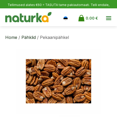
Tellimused alates €60 = TASUTA tarne pakiautomaati.
Telli endale,
rõõmusta lähedasi ja võta varuks!
0.00
€
Home
/
Pähklid
/ Pekaanipähkel