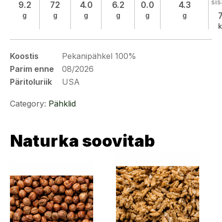
si
9.2
72
4.0
6.2
0.0
4.3
g
g
g
g
g
g
k
Koostis
Pekanipähkel 100%
Parim enne
08/2026
Päritoluriik
USA
Category:
Pähklid
Naturka soovitab