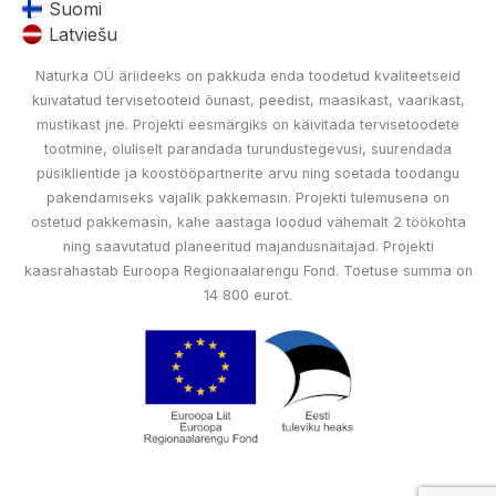
Suomi
Latviešu
Naturka OÜ äriideeks on pakkuda enda toodetud kvaliteetseid
kuivatatud tervisetooteid õunast, peedist, maasikast, vaarikast,
mustikast jne. Projekti eesmärgiks on käivitada tervisetoodete
tootmine, oluliselt parandada turundustegevusi, suurendada
püsiklientide ja koostööpartnerite arvu ning soetada toodangu
pakendamiseks vajalik pakkemasin. Projekti tulemusena on
ostetud pakkemasin, kahe aastaga loodud vähemalt 2 töökohta
ning saavutatud planeeritud majandusnäitajad. Projekti
kaasrahastab Euroopa Regionaalarengu Fond. Toetuse summa on
14 800 eurot.