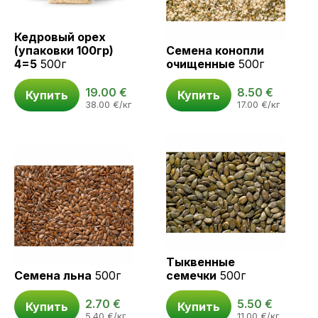
Кедровый орех
(упаковки 100гр)
Семена конопли
4=5
500г
очищенные
500г
19.00
€
8.50
€
Купить
Купить
38.00
€
/кг
17.00
€
/кг
Тыквенные
Семена льна
500г
семечки
500г
2.70
€
5.50
€
Купить
Купить
5.40
€
/кг
11.00
€
/кг