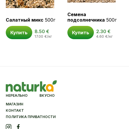
Cемена
Салатный микс
500г
подсолнечника
500г
8.50
€
2.30
€
Купить
Купить
17.00
€
/кг
4.60
€
/кг
НЕРЕАЛЬНО ВКУСНО
МАГАЗИН
КОНТАКТ
ПОЛИТИКА ПРИВАТНОСТИ