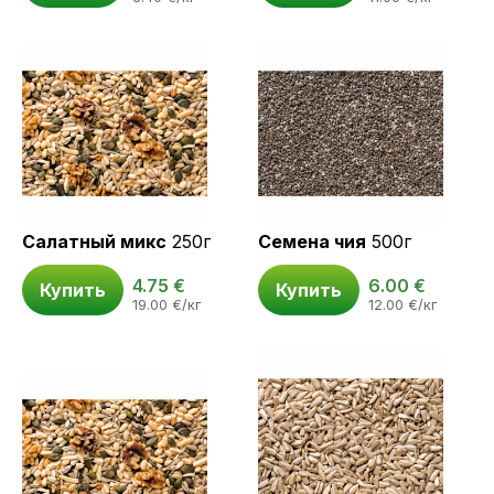
Салатный микс
250г
Семена чия
500г
4.75
€
6.00
€
Купить
Купить
19.00
€
/кг
12.00
€
/кг