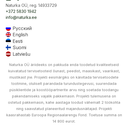
Naturka OÜ, reg. 14933729
+372 5830 1942
info@naturka.ee
Русский
English
Eesti
Suomi
Latviešu
Naturka OÜ äriideeks on pakkuda enda toodetud kvaliteetseid
kuivatatud tervisetooteid õunast, peedist, maasikast, vaarikast,
mustikast jne. Projekti eesmärgiks on käivitada tervisetoodete
tootmine, oluliselt parandada turundustegevusi, suurendada
püsiklientide ja koostööpartnerite arvu ning soetada toodangu
pakendamiseks vajalik pakkemasin. Projekti tulemusena on
ostetud pakkemasin, kahe aastaga loodud vähemalt 2 töökohta
ning saavutatud planeeritud majandusnäitajad. Projekti
kaasrahastab Euroopa Regionaalarengu Fond. Toetuse summa on
14 800 eurot.