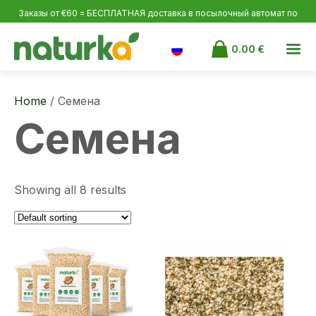
Заказы от €60 = БЕСПЛАТНАЯ доставка в посылочный автомат по
Эстонии и Латвии, от €100 по Финляндии.
0.00
€
Home
/ Семена
Семена
Showing all 8 results