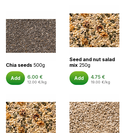
Seed and nut salad
Chia seeds
500g
mix
250g
6.00
€
4.75
€
Add
Add
12.00
€
/kg
19.00
€
/kg