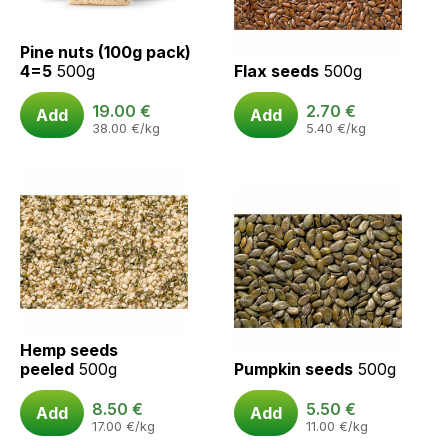
Pine nuts (100g pack)
4=5
500g
Flax seeds
500g
19.00
€
2.70
€
Add
Add
38.00
€
/kg
5.40
€
/kg
Hemp seeds
peeled
500g
Pumpkin seeds
500g
8.50
€
5.50
€
Add
Add
17.00
€
/kg
11.00
€
/kg