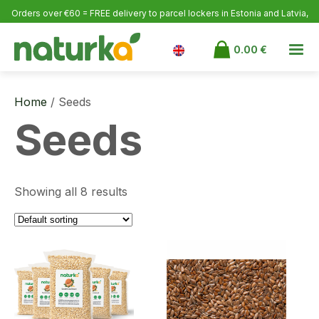
Orders over €60 = FREE delivery to parcel lockers in Estonia
and Latvia,
over €100 to Finland.
0.00
€
Home
/ Seeds
Seeds
Showing all 8 results