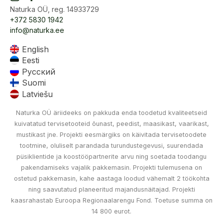
Naturka OÜ, reg. 14933729
+372 5830 1942
info@naturka.ee
English
Eesti
Русский
Suomi
Latviešu
Naturka OÜ äriideeks on pakkuda enda toodetud kvaliteetseid
kuivatatud tervisetooteid õunast, peedist, maasikast, vaarikast,
mustikast jne. Projekti eesmärgiks on käivitada tervisetoodete
tootmine, oluliselt parandada turundustegevusi, suurendada
püsiklientide ja koostööpartnerite arvu ning soetada toodangu
pakendamiseks vajalik pakkemasin. Projekti tulemusena on
ostetud pakkemasin, kahe aastaga loodud vähemalt 2 töökohta
ning saavutatud planeeritud majandusnäitajad. Projekti
kaasrahastab Euroopa Regionaalarengu Fond. Toetuse summa on
14 800 eurot.