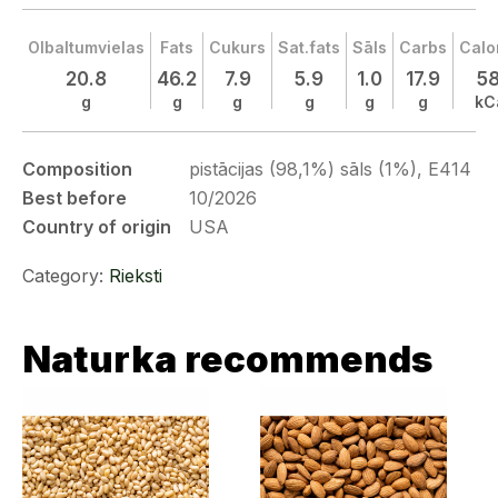
Olbaltumvielas
Fats
Cukurs
Sat.fats
Sāls
Carbs
Calo
20.8
46.2
7.9
5.9
1.0
17.9
58
g
g
g
g
g
g
kC
Composition
pistācijas (98,1%) sāls (1%), Е414
Best before
10/2026
Country of origin
USA
Category:
Rieksti
Naturka recommends