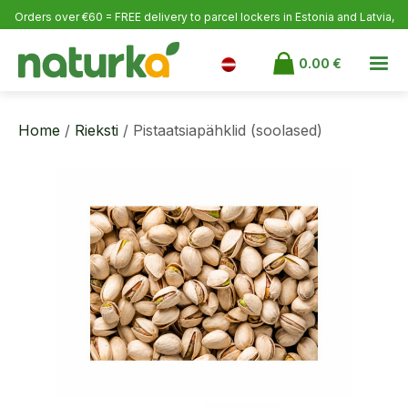
Orders over €60 = FREE delivery to parcel lockers in Estonia
and Latvia,
over €100 to Finland.
0.00
€
Home
/
Rieksti
/ Pistaatsiapähklid (soolased)