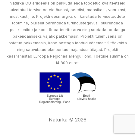
Naturka OÜ äriideeks on pakkuda enda toodetud kvaliteetseid
kuivatatud tervisetooteid õunast, peedist, maasikast, vaarikast,
mustikast jne. Projekti eesmärgiks on käivitada tervisetoodete
tootmine, oluliselt parandada turundustegevusi, suurendada
püsiklientide ja koostööpartnerite arvu ning soetada toodangu
pakendamiseks vajalik pakkemasin. Projekti tulemusena on
ostetud pakkemasin, kahe aastaga loodud vähemalt 2 töökohta
ning saavutatud planeeritud majandusnäitajad. Projekti
kaasrahastab Euroopa Regionaalarengu Fond. Toetuse summa on
14 800 eurot.
Naturka © 2026