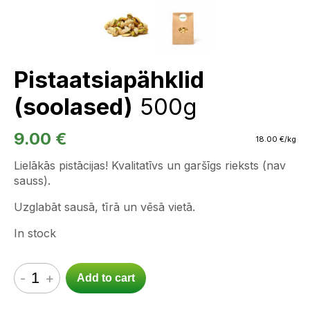
Pistaatsiapähklid
(soolased)
500g
9.00
€
18.00
€
/kg
Lielākās pistācijas! Kvalitatīvs un garšīgs rieksts (nav
sauss).
Uzglabāt sausā, tīrā un vēsā vietā.
In stock
-
+
Add to cart