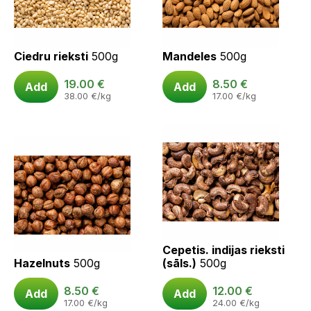
Ciedru rieksti
500g
Mandeles
500g
19.00
€
8.50
€
Add
Add
38.00
€
/kg
17.00
€
/kg
Cepetis. indijas rieksti
Hazelnuts
500g
(sāls.)
500g
8.50
€
12.00
€
Add
Add
17.00
€
/kg
24.00
€
/kg