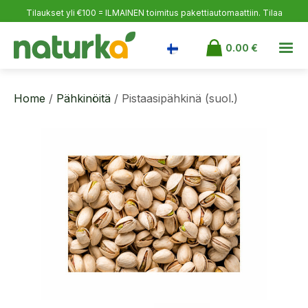
Tilaukset yli €100 = ILMAINEN toimitus pakettiautomaattiin.
Tilaa
itsellesi, ilahduta läheisiäsi ja varaudu varastoon!
0.00
€
Home
/
Pähkinöitä
/ Pistaasipähkinä (suol.)