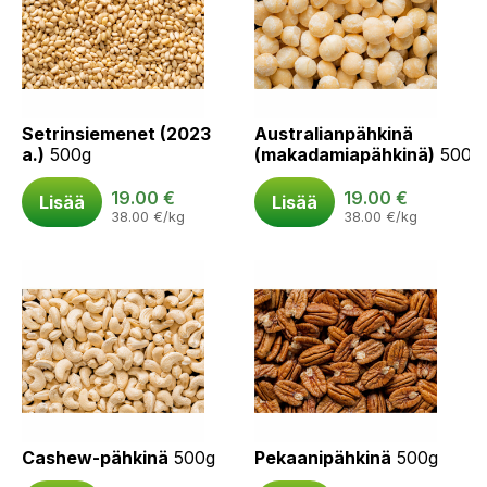
Setrinsiemenet (2023
Australianpähkinä
a.)
500g
(makadamiapähkinä)
500g
19.00
€
19.00
€
Lisää
Lisää
38.00
€
/kg
38.00
€
/kg
Cashew-pähkinä
500g
Pekaanipähkinä
500g