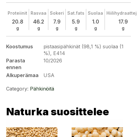
Proteiinit
Rasvaa
Sokeri
Sat.fats
Suolaa
Hiilihydraatte
20.8
46.2
7.9
5.9
1.0
17.9
g
g
g
g
g
g
Koostumus
pistaasipähkinät (98,1 %) suolaa (1
%), E414
Parasta
10/2026
ennen
Alkuperämaa
USA
Category:
Pähkinöitä
Naturka suosittelee