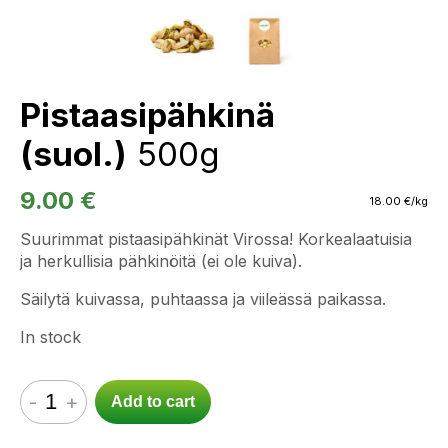
Pistaasipähkinä
(suol.)
500g
9.00
€
18.00
€
/kg
Suurimmat pistaasipähkinät Virossa! Korkealaatuisia
ja herkullisia pähkinöitä (ei ole kuiva).
Säilytä kuivassa, puhtaassa ja viileässä paikassa.
In stock
-
+
Add to cart