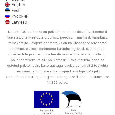
English
Eesti
Русский
Latviešu
Naturka OÜ äriideeks on pakkuda enda toodetud kvaliteetseid
kuivatatud tervisetooteid õunast, peedist, maasikast, vaarikast,
mustikast jne. Projekti eesmärgiks on käivitada tervisetoodete
tootmine, oluliselt parandada turundustegevusi, suurendada
püsiklientide ja koostööpartnerite arvu ning soetada toodangu
pakendamiseks vajalik pakkemasin. Projekti tulemusena on
ostetud pakkemasin, kahe aastaga loodud vähemalt 2 töökohta
ning saavutatud planeeritud majandusnäitajad. Projekti
kaasrahastab Euroopa Regionaalarengu Fond. Toetuse summa on
14 800 eurot.