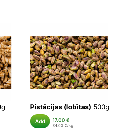
0g
Pistācijas (lobītas)
500g
17.00
€
Add
34.00
€
/kg