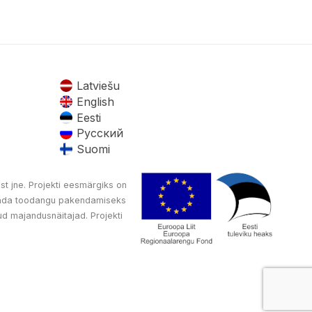
Latviešu
English
Eesti
Русский
Suomi
st jne. Projekti eesmärgiks on
oetada toodangu pakendamiseks
d majandusnäitajad. Projekti