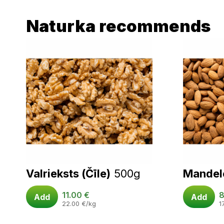
Naturka recommends
Valrieksts (Čīle)
500g
Mandel
11.00
€
8
Add
Add
22.00
€
/kg
1