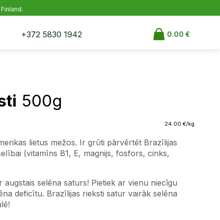
 Finland.
+372 5830 1942
0.00
€
sti
500g
24.00
€
/kg
merikas lietus mežos. Ir grūti pārvērtēt Brazīlijas
lībai (vitamīns B1, E, magnijs, fosfors, cinks,
ir augstais selēna saturs!
Pietiek ar vienu niecīgu
ēna deficītu. Brazīlijas rieksti satur vairāk selēna
lē!