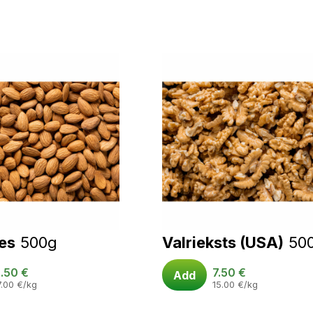
es
500g
Valrieksts (USA)
50
.50
€
7.50
€
Add
7.00
€
/kg
15.00
€
/kg