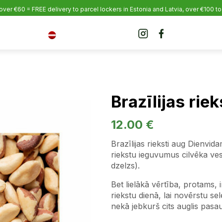
over €60 = FREE delivery to parcel lockers in Estonia
and Latvia, over €100 to
Brazīlijas riek
12.00
€
Brazīlijas rieksti aug Dienvida
riekstu ieguvumus cilvēka vese
dzelzs).
Bet lielākā vērtība, protams, 
riekstu dienā, lai novērstu sel
nekā jebkurš cits auglis pasau