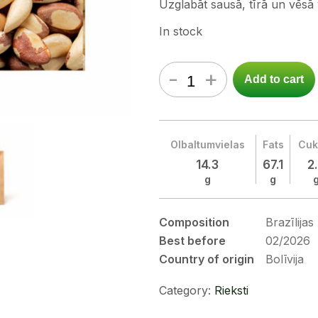
Uzglabāt sausā, tīrā un vēsā 
In stock
-
+
Add to cart
Olbaltumvielas
Fats
Cuk
14.3
67.1
2
g
g
Composition
Brazīlijas
Best before
02/2026
Country of origin
Bolīvija
Category:
Rieksti