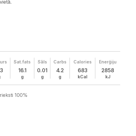
vietā.
urs
Sat.fats
Sāls
Carbs
Calories
Enerģiju
.3
16.1
0.01
4.2
683
2858
g
g
g
g
kCal
kJ
 rieksti 100%