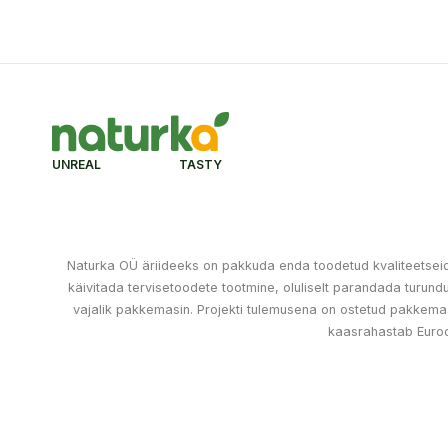
UNREAL TASTY
Naturka OÜ äriideeks on pakkuda enda toodetud kvaliteetseid k
käivitada tervisetoodete tootmine, oluliselt parandada turu
vajalik pakkemasin. Projekti tulemusena on ostetud pakkemas
kaasrahastab Euro