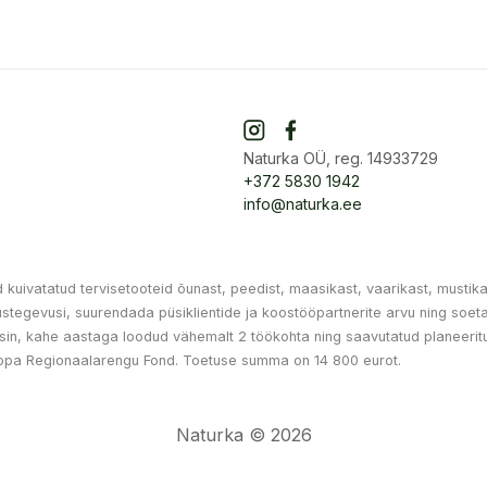
Naturka OÜ, reg. 14933729
+372 5830 1942
info@naturka.ee
uivatatud tervisetooteid õunast, peedist, maasikast, vaarikast, mustika
ndustegevusi, suurendada püsiklientide ja koostööpartnerite arvu ning s
in, kahe aastaga loodud vähemalt 2 töökohta ning saavutatud planeeritu
opa Regionaalarengu Fond. Toetuse summa on 14 800 eurot.
Naturka © 2026