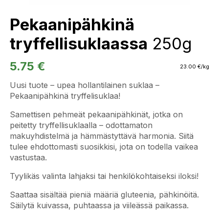
Pekaanipähkinä
tryffellisuklaassa
250g
5.75
€
23.00
€
/kg
Uusi tuote – upea hollantilainen suklaa –
Pekaanipähkinä tryffelisuklaa!
Samettisen pehmeät pekaanipähkinät, jotka on
peitetty tryffellisuklaalla – odottamaton
makuyhdistelmä ja hämmästyttävä harmonia.
Siitä
tulee ehdottomasti suosikkisi, jota on todella vaikea
vastustaa.
Tyylikäs valinta lahjaksi tai henkilökohtaiseksi iloksi!
Saattaa sisältää pieniä määriä gluteenia, pähkinöitä.
Säilytä kuivassa, puhtaassa ja viileässä paikassa.