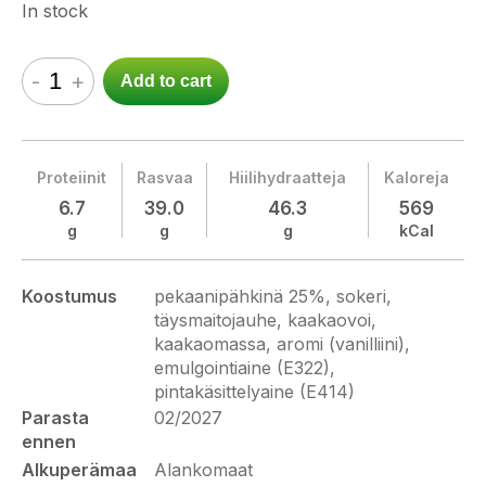
In stock
-
+
Add to cart
Proteiinit
Rasvaa
Hiilihydraatteja
Kaloreja
6.7
39.0
46.3
569
g
g
g
kCal
Koostumus
pekaanipähkinä 25%, sokeri,
täysmaitojauhe, kaakaovoi,
kaakaomassa, aromi (vanilliini),
emulgointiaine (E322),
pintakäsittelyaine (E414)
Parasta
02/2027
ennen
Alkuperämaa
Alankomaat