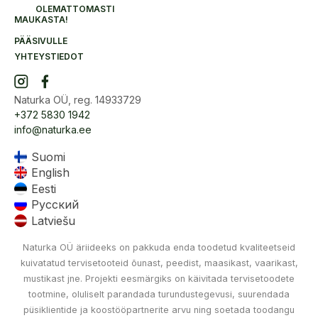
OLEMATTOMASTI
MAUKASTA!
PÄÄSIVULLE
YHTEYSTIEDOT
Naturka OÜ, reg. 14933729
+372 5830 1942
info@naturka.ee
Suomi
English
Eesti
Русский
Latviešu
Naturka OÜ äriideeks on pakkuda enda toodetud kvaliteetseid
kuivatatud tervisetooteid õunast, peedist, maasikast, vaarikast,
mustikast jne. Projekti eesmärgiks on käivitada tervisetoodete
tootmine, oluliselt parandada turundustegevusi, suurendada
püsiklientide ja koostööpartnerite arvu ning soetada toodangu