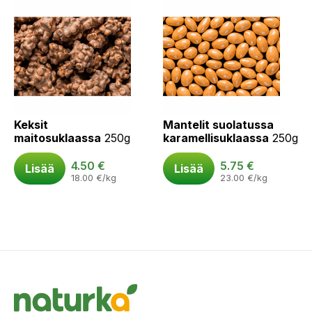
Keksit
Mantelit suolatussa
maitosuklaassa
250g
karamellisuklaassa
250g
4.50
€
5.75
€
Lisää
Lisää
18.00
€
/kg
23.00
€
/kg