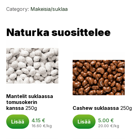
Category:
Makeisia/suklaa
Naturka suosittelee
Mantelit suklaassa
tomusokerin
kanssa
250g
Cashew suklaassa
250g
4.15
€
5.00
€
Lisää
Lisää
16.60
€
/kg
20.00
€
/kg