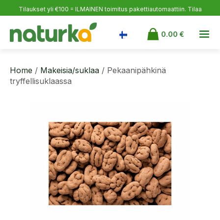
Tilaukset yli €100 = ILMAINEN toimitus pakettiautomaattiin.
Tilaa
itsellesi, ilahduta läheisiäsi ja varaudu varastoon!
0.00
€
Home
/
Makeisia/suklaa
/ Pekaanipähkinä
tryffellisuklaassa