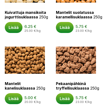
Kuivattuja mansikoita
Mantelit suolatussa
jogurttisuklaassa
250g
karamellisuklaassa
250g
6.25
€
5.75
€
Lisää
Lisää
25.00
€
/kg
23.00
€
/kg
Mantelit
Pekaanipähkinä
kanelisuklaassa
250g
tryffellisuklaassa
250g
5.00
€
5.75
€
Lisää
Lisää
20.00
€
/kg
23.00
€
/kg