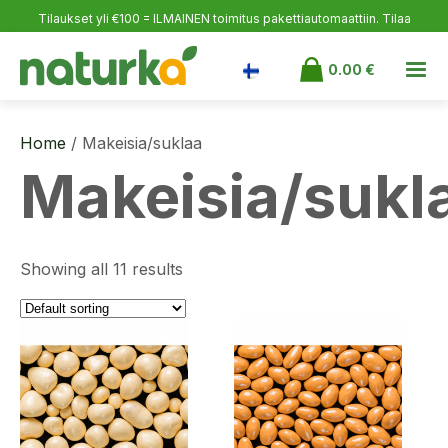
Tilaukset yli €100 = ILMAINEN toimitus pakettiautomaattiin.
Tilaa
itsellesi, ilahduta läheisiäsi ja varaudu varastoon!
0.00
€
Home
/ Makeisia/suklaa
Makeisia/sukl
Showing all 11 results