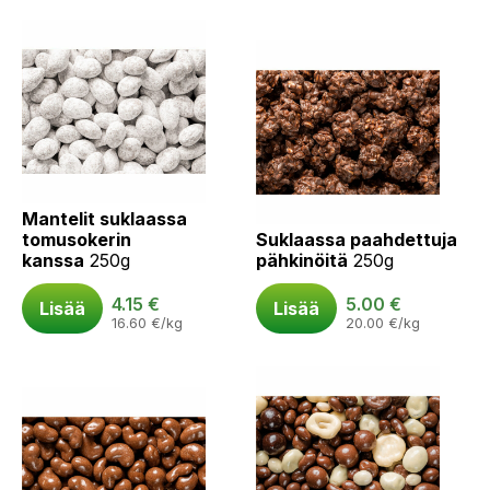
Mantelit suklaassa
tomusokerin
Suklaassa paahdettuja
kanssa
250g
pähkinöitä
250g
4.15
€
5.00
€
Lisää
Lisää
16.60
€
/kg
20.00
€
/kg