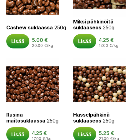
Miksi pähkinöitä
Cashew suklaassa
250g
suklaaseos
250g
5.00
€
4.25
€
Lisää
Lisää
20.00
€
/kg
17.00
€
/kg
Rusina
Hasselpähkinä
maitosuklaassa
250g
suklaaseos
250g
4.25
€
5.25
€
Lisää
Lisää
17.00
€
/kg
21.00
€
/kg