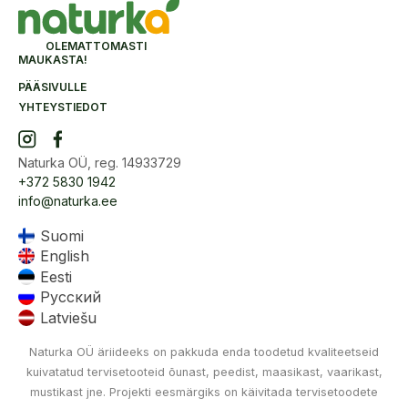
OLEMATTOMASTI
MAUKASTA!
PÄÄSIVULLE
YHTEYSTIEDOT
Naturka OÜ, reg. 14933729
+372 5830 1942
info@naturka.ee
Suomi
English
Eesti
Русский
Latviešu
Naturka OÜ äriideeks on pakkuda enda toodetud kvaliteetseid
kuivatatud tervisetooteid õunast, peedist, maasikast, vaarikast,
mustikast jne. Projekti eesmärgiks on käivitada tervisetoodete