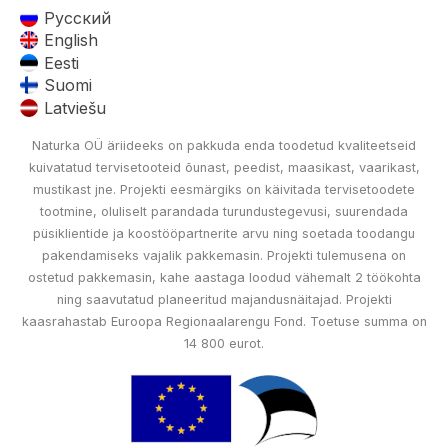
Русский
English
Eesti
Suomi
Latviešu
Naturka OÜ äriideeks on pakkuda enda toodetud kvaliteetseid
kuivatatud tervisetooteid õunast, peedist, maasikast, vaarikast,
mustikast jne. Projekti eesmärgiks on käivitada tervisetoodete
tootmine, oluliselt parandada turundustegevusi, suurendada
püsiklientide ja koostööpartnerite arvu ning soetada toodangu
pakendamiseks vajalik pakkemasin. Projekti tulemusena on
ostetud pakkemasin, kahe aastaga loodud vähemalt 2 töökohta
ning saavutatud planeeritud majandusnäitajad. Projekti
kaasrahastab Euroopa Regionaalarengu Fond. Toetuse summa on
14 800 eurot.