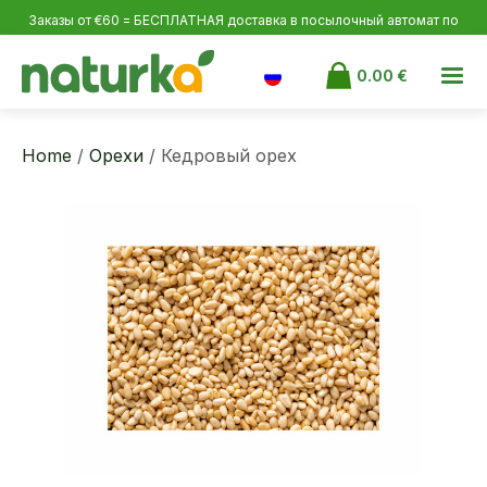
Заказы от €60 = БЕСПЛАТНАЯ доставка в посылочный автомат по
Эстонии и Латвии, от €100 по Финляндии.
0.00
€
Home
/
Орехи
/ Кедровый орех