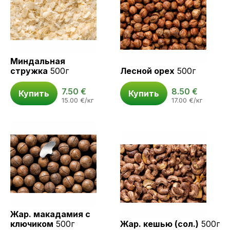
Миндальная
стружка
500г
Лесной орех
500г
7.50
€
8.50
€
Купить
Купить
15.00
€
/кг
17.00
€
/кг
Жар. макадамия с
ключиком
500г
Жар. кешью (сол.)
500г