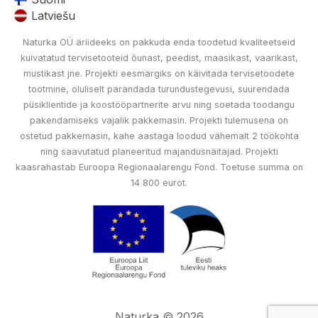
Latviešu
Naturka OÜ äriideeks on pakkuda enda toodetud kvaliteetseid
kuivatatud tervisetooteid õunast, peedist, maasikast, vaarikast,
mustikast jne. Projekti eesmärgiks on käivitada tervisetoodete
tootmine, oluliselt parandada turundustegevusi, suurendada
püsiklientide ja koostööpartnerite arvu ning soetada toodangu
pakendamiseks vajalik pakkemasin. Projekti tulemusena on
ostetud pakkemasin, kahe aastaga loodud vähemalt 2 töökohta
ning saavutatud planeeritud majandusnäitajad. Projekti
kaasrahastab Euroopa Regionaalarengu Fond. Toetuse summa on
14 800 eurot.
Naturka © 2026