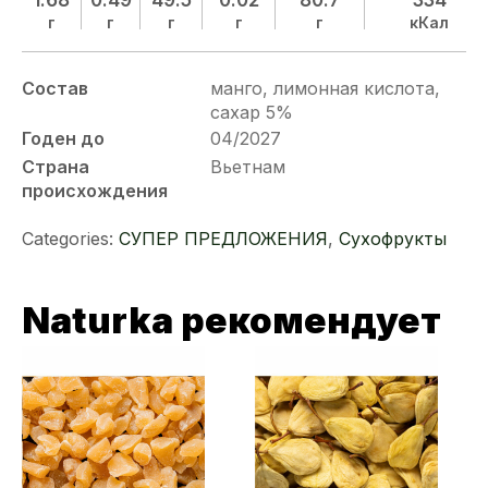
1.68
0.49
49.5
0.02
80.7
334
г
г
г
г
г
кКал
Состав
манго, лимонная кислота,
сахар 5%
Годен до
04/2027
Страна
Вьетнам
происхождения
Categories:
СУПЕР ПРЕДЛОЖЕНИЯ
,
Сухофрукты
Naturka рекомендует