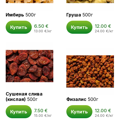
Имбирь
500г
Груша
500г
6.50
€
12.00
€
Купить
Купить
13.00
€
/кг
24.00
€
/кг
Сушеная слива
(кислая)
500г
Физалис
500г
7.50
€
12.00
€
Купить
Купить
15.00
€
/кг
24.00
€
/кг