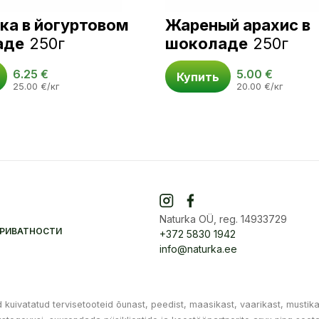
ка в йогуртовом
Жареный арахис в
аде
250г
шоколаде
250г
6.25
€
5.00
€
Купить
25.00
€
/кг
20.00
€
/кг
Naturka OÜ, reg. 14933729
ПРИВАТНОСТИ
+372 5830 1942
info@naturka.ee
uivatatud tervisetooteid õunast, peedist, maasikast, vaarikast, mustika