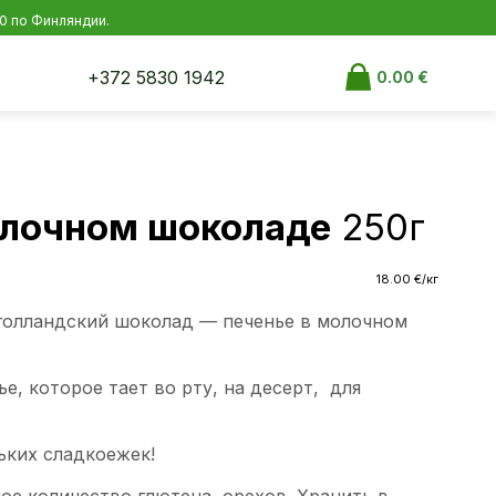
00 по Финляндии.
+372 5830 1942
0.00
€
олочном шоколаде
250г
18.00
€
/кг
голландский шоколад — печенье в молочном
е, которое тает во рту, на десерт, для
ких сладкоежек!