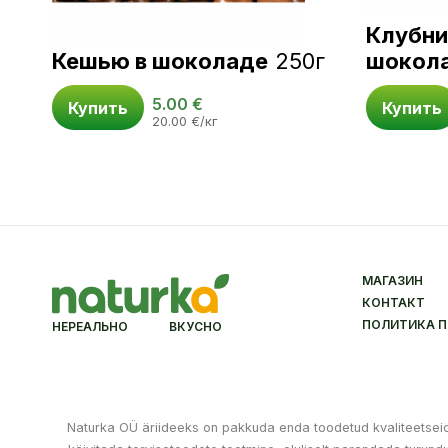
Клубни
Кешью в шоколаде
250г
шокол
5.00
€
Купить
Купить
20.00
€
/кг
МАГАЗИН
КОНТАКТ
ПОЛИТИКА 
НЕРЕАЛЬНО ВКУСНО
Naturka OÜ äriideeks on pakkuda enda toodetud kvaliteetseid k