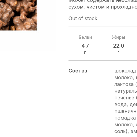
Может содержать небольшо
сухом, чистом и прохладно
Out of stock
Белки
Жиры
4.7
22.0
г
г
Состав
шоколад 
молоко, 
лактоза 
натураль
печенье 
вода, дек
пшеничны
помадка 
молоко, 
соль), э