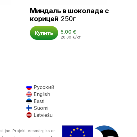
Миндаль в шоколаде с
корицей
250г
5.00
€
Купить
20.00
€
/кг
Русский
English
Eesti
Suomi
Latviešu
st jne. Projekti eesmärgiks on