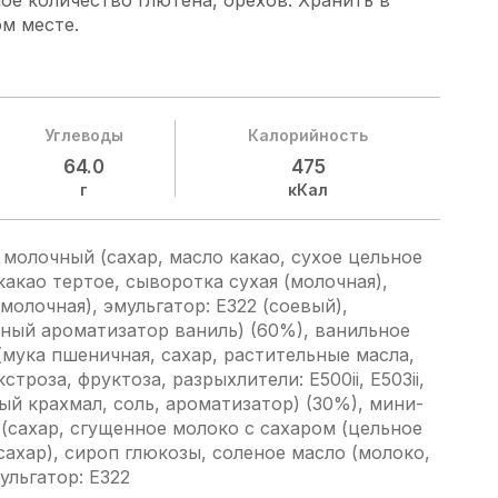
е количество глютена, орехов. Хранить в
м месте.
Углеводы
Калорийность
64.0
475
г
кКал
молочный (сахар, масло какао, сухое цельное
какао тертое, сыворотка сухая (молочная),
(молочная), эмульгатор: Е322 (соевый),
ный ароматизатор ваниль) (60%), ванильное
(мука пшеничная, сахар, растительные масла,
строза, фруктоза, разрыхлители: E500ii, E503ii,
й крахмал, соль, ароматизатор) (30%), мини-
(сахар, сгущенное молоко с сахаром (цельное
сахар), сироп глюкозы, соленое масло (молоко,
мульгатор: Е322