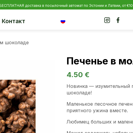
 БЕСПЛАТНАЯ доставка в посылочный автомат по Эстонии и Латвии, от €1
Контакт
ом шоколаде
Печенье в м
4.50
€
Новинка — изумительный 
шоколаде!
Маленькое песочное печень
приятного ужина вместе.
Любимец больших и малень