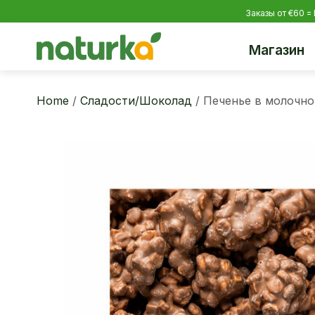
Заказы от €60 =
Магазин
Home
/
Сладости/Шоколад
/ Печенье в молочн