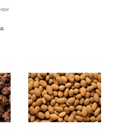
нды
ад