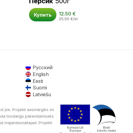
Персик
500г
12.50
€
Купить
25.00
€
/кг
Русский
English
Eesti
Suomi
Latviešu
st jne. Projekti eesmärgiks on
oetada toodangu pakendamiseks
d majandusnäitajad. Projekti