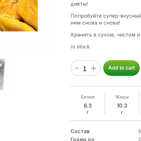
диеты!
Попробуйте супер-вкусный
ним снова и снова!
Хранить в сухом, чистом и
In stock
-
+
Add to cart
Белки
Жиры
6.3
10.3
г
г
Состав
Годен до