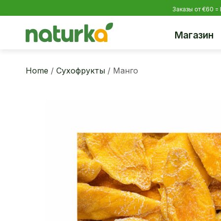
Заказы от €60 =
Магазин
Home
/
Сухофрукты
/ Манго