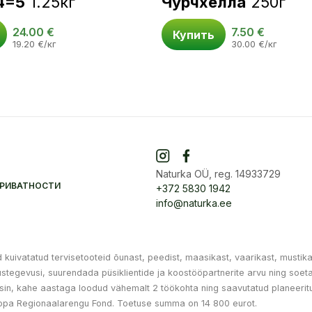
4=5
1.25кг
Чурчхелла
250г
24.00
€
7.50
€
Купить
19.20
€
/кг
30.00
€
/кг
Naturka OÜ, reg. 14933729
ПРИВАТНОСТИ
+372 5830 1942
info@naturka.ee
uivatatud tervisetooteid õunast, peedist, maasikast, vaarikast, mustika
ndustegevusi, suurendada püsiklientide ja koostööpartnerite arvu ning s
in, kahe aastaga loodud vähemalt 2 töökohta ning saavutatud planeeritu
opa Regionaalarengu Fond. Toetuse summa on 14 800 eurot.