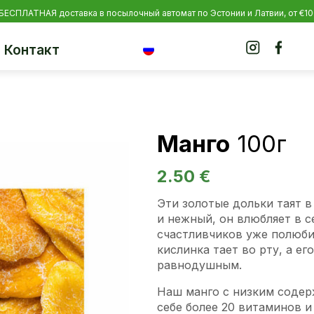
 БЕСПЛАТНАЯ доставка в посылочный автомат по Эстонии и Латвии, от €1
Контакт
Манго
100г
2.50
€
Эти золотые дольки таят в
и нежный, он влюбляет в се
счастливчиков уже полюби
кислинка тает во рту, а ег
равнодушным.
Наш манго с низким содер
себе более 20 витаминов и