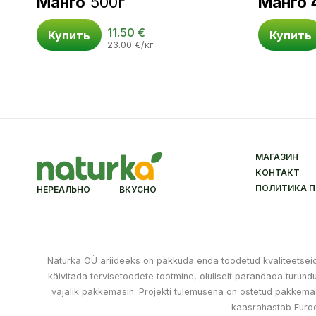
Манго
500г
Манго 
11.50
€
Купить
Купить
23.00
€
/кг
МАГАЗИН
КОНТАКТ
ПОЛИТИКА 
НЕРЕАЛЬНО ВКУСНО
Naturka OÜ äriideeks on pakkuda enda toodetud kvaliteetseid k
käivitada tervisetoodete tootmine, oluliselt parandada turu
vajalik pakkemasin. Projekti tulemusena on ostetud pakkemas
kaasrahastab Euro