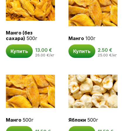
Манго (без
сахара)
500г
Манго
100г
13.00
€
2.50
€
Купить
Купить
26.00
€
/кг
25.00
€
/кг
Манго
500г
Яблоки
500г