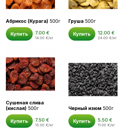
Абрикос (Курага)
500г
Груша
500г
7.00
€
12.00
€
Купить
Купить
14.00
€
/кг
24.00
€
/кг
Сушеная слива
(кислая)
500г
Черный изюм
500г
7.50
€
5.50
€
Купить
Купить
15.00
€
/кг
11.00
€
/кг