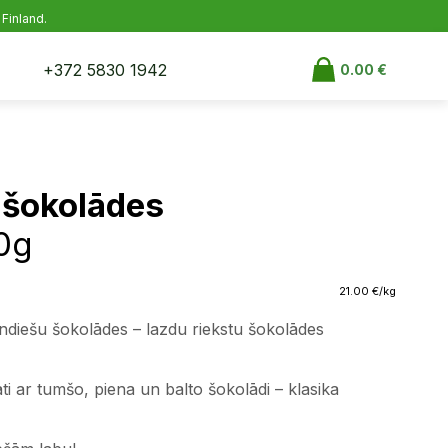
 Finland.
+372 5830 1942
0.00
€
 šokolādes
0g
21.00
€
/kg
diešu šokolādes – lazdu riekstu šokolādes
āti ar tumšo, piena un balto šokolādi – klasika