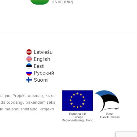
25.00
€
/kg
Latviešu
English
Eesti
Русский
Suomi
st jne. Projekti eesmärgiks on
oetada toodangu pakendamiseks
d majandusnäitajad. Projekti