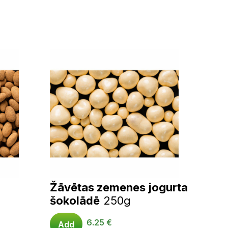
Žāvētas zemenes jogurta
šokolādē
250g
6.25
€
Add