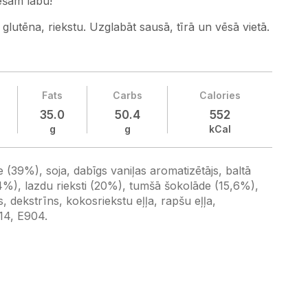
iešām labu!
glutēna, riekstu. Uzglabāt sausā, tīrā un vēsā vietā.
Fats
Carbs
Calories
35.0
50.4
552
g
g
kCal
 (39%), soja, dabīgs vaniļas aromatizētājs, baltā
4%), lazdu rieksti (20%), tumšā šokolāde (15,6%),
s, dekstrīns, kokosriekstu eļļa, rapšu eļļa,
14, E904.