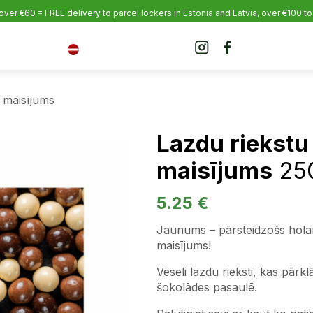
over €60 = FREE delivery to parcel lockers in Estonia
and Latvia, over €100 to
 maisījums
Lazdu riekstu
maisījums
25
5.25
€
Jaunums – pārsteidzošs holan
maisījums!
Veseli lazdu rieksti, kas pārkl
šokolādes pasaulē.