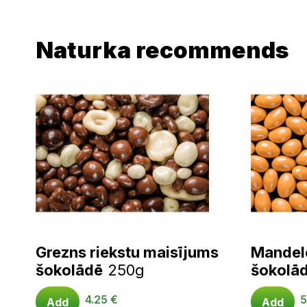
Naturka recommends
Grezns riekstu maisījums
Mandele
šokolādē
250g
šokolā
4.25
€
5
Add
Add