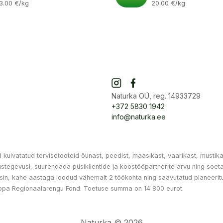
3.00
€
/kg
20.00
€
/kg
Naturka OÜ, reg. 14933729
+372 5830 1942
info@naturka.ee
uivatatud tervisetooteid õunast, peedist, maasikast, vaarikast, mustika
ndustegevusi, suurendada püsiklientide ja koostööpartnerite arvu ning s
in, kahe aastaga loodud vähemalt 2 töökohta ning saavutatud planeeritu
opa Regionaalarengu Fond. Toetuse summa on 14 800 eurot.
Naturka © 2026