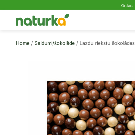
Orders 
Home
/
Saldumi/šokolāde
/ Lazdu riekstu šokolādes