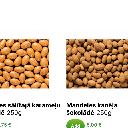
s sālītajā karameļu
Mandeles kanēļa
dē
250g
šokolādē
250g
.75
€
5.00
€
Add