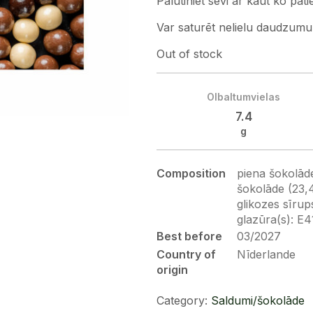
Palutiniet sevi ar kaut ko pat
Var saturēt nelielu daudzumu 
Out of stock
Olbaltumvielas
7.4
g
Composition
piena šokolāde
šokolāde (23,
glikozes sīrup
glazūra(s): E4
Best before
03/2027
Country of
Nīderlande
origin
Category:
Saldumi/šokolāde