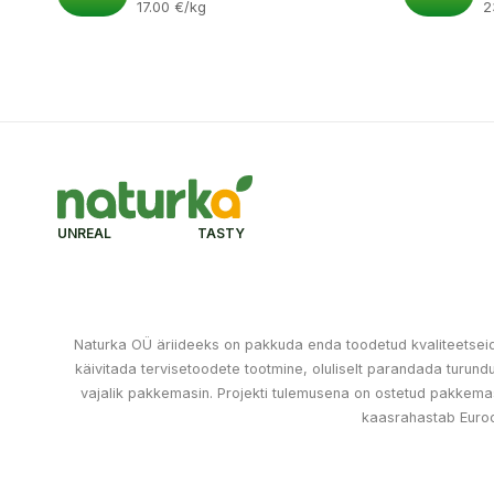
17.00
€
/kg
2
UNREAL TASTY
Naturka OÜ äriideeks on pakkuda enda toodetud kvaliteetseid k
käivitada tervisetoodete tootmine, oluliselt parandada turu
vajalik pakkemasin. Projekti tulemusena on ostetud pakkemas
kaasrahastab Euro