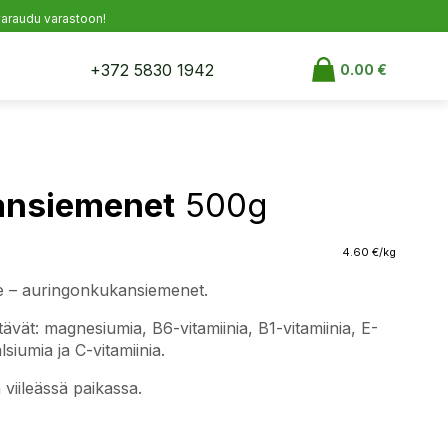
a varaudu varastoon!
+372 5830 1942
0.00
€
ansiemenet
500g
4.60
€
/kg
de – auringonkukansiemenet.
vät: magnesiumia, B6-vitamiinia, B1-vitamiinia, E-
lsiumia ja C-vitamiinia.
 viileässä paikassa.