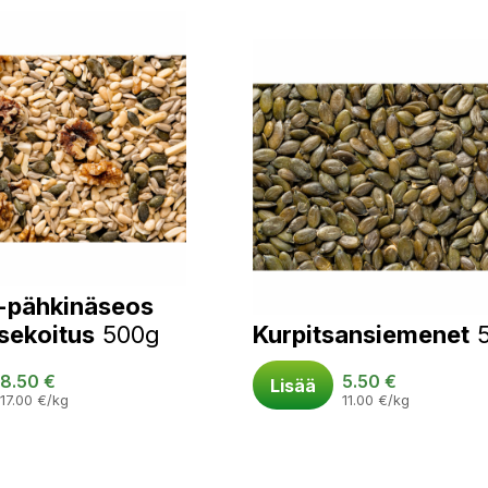
-pähkinäseos
isekoitus
500g
Kurpitsansiemenet
8.50
€
5.50
€
Lisää
17.00
€
/kg
11.00
€
/kg