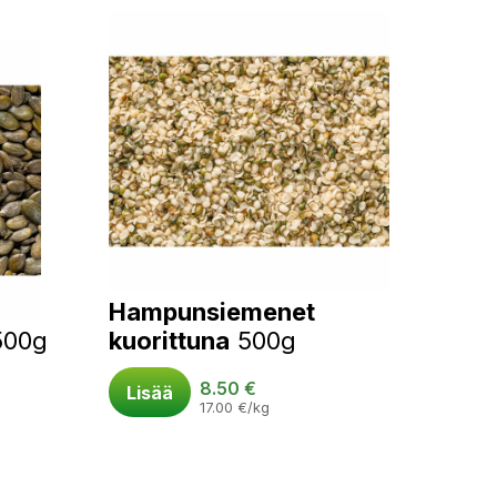
Hampunsiemenet
500g
kuorittuna
500g
8.50
€
Lisää
17.00
€
/kg