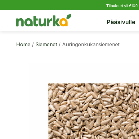
Tilaukset yli €100
Pääsivulle
Home
/
Siemenet
/ Auringonkukansiemenet