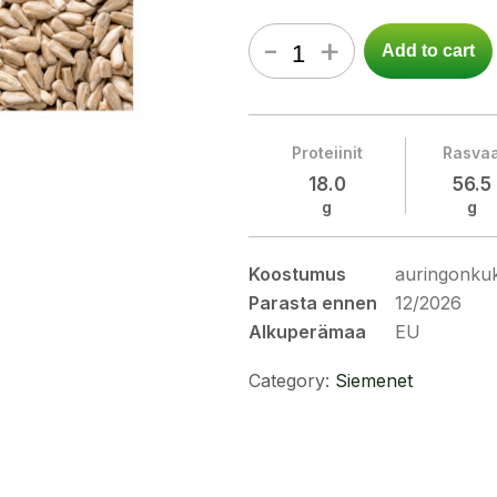
-
+
Add to cart
Proteiinit
Rasva
18.0
56.5
g
g
Koostumus
auringonku
Parasta ennen
12/2026
Alkuperämaa
EU
Category:
Siemenet