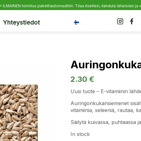
 = ILMAINEN toimitus pakettiautomaattiin.
Tilaa itsellesi, ilahduta läheisiäsi j
Yhteystiedot
Auringonkuk
2.30
€
Uusi tuote – E-vitamiinin läh
Auringonkukansiemenet sisältä
vitamiinia, seleeniä, rautaa, ka
Säilytä kuivassa, puhtaassa ja
In stock