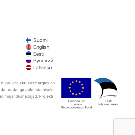
Suomi
English
Eesti
Русский
Latviešu
st jne. Projekti eesmärgiks on
oetada toodangu pakendamiseks
d majandusnäitajad. Projekti