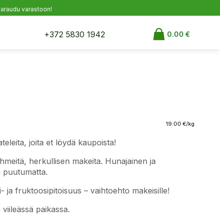
a varaudu varastoon!
+372 5830 1942
0.00
€
19.00
€
/kg
eleita, joita et löydä kaupoista!
hmeitä, herkullisen makeita. Hunajainen ja
a puutumatta.
- ja fruktoosipitoisuus – vaihtoehto makeisille!
 viileässä paikassa.