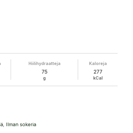
a
Hiilihydraatteja
Kaloreja
75
277
g
kCal
iä
,
Ilman sokeria