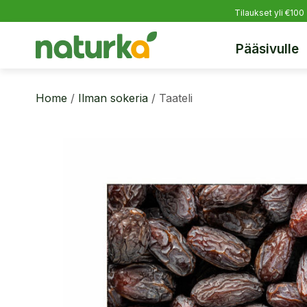
Tilaukset yli €100
Pääsivulle
Home
/
Ilman sokeria
/ Taateli