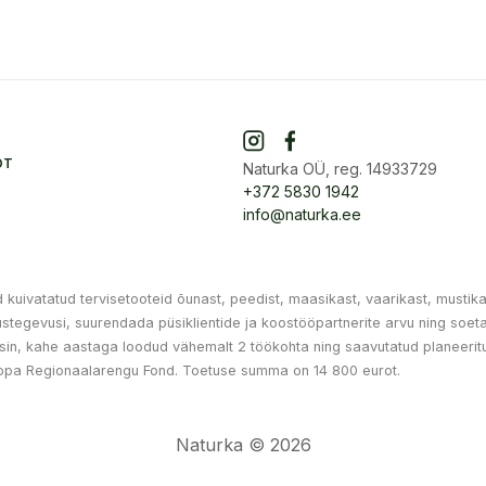
OT
Naturka OÜ, reg. 14933729
+372 5830 1942
info@naturka.ee
uivatatud tervisetooteid õunast, peedist, maasikast, vaarikast, mustika
ndustegevusi, suurendada püsiklientide ja koostööpartnerite arvu ning s
in, kahe aastaga loodud vähemalt 2 töökohta ning saavutatud planeeritu
opa Regionaalarengu Fond. Toetuse summa on 14 800 eurot.
Naturka © 2026