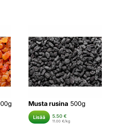
500g
Musta rusina
500g
5.50
€
Lisää
11.00
€
/kg