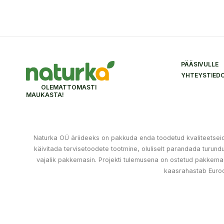
PÄÄSIVULLE
YHTEYSTIED
OLEMATTOMASTI
MAUKASTA!
Naturka OÜ äriideeks on pakkuda enda toodetud kvaliteetseid k
käivitada tervisetoodete tootmine, oluliselt parandada turu
vajalik pakkemasin. Projekti tulemusena on ostetud pakkemas
kaasrahastab Euro