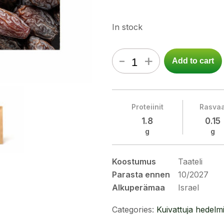
In stock
-
+
Add to cart
Proteiinit
Rasva
1.8
0.15
g
g
Koostumus
Taateli
Parasta ennen
10/2027
Alkuperämaa
Israel
Categories:
Kuivattuja hedelm