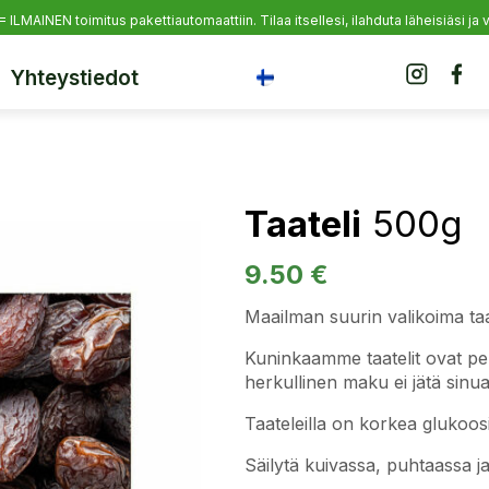
 = ILMAINEN toimitus pakettiautomaattiin.
Tilaa itsellesi, ilahduta läheisiäsi j
Yhteystiedot
Taateli
500g
9.50
€
Maailman suurin valikoima taat
Kuninkaamme taatelit ovat pe
herkullinen maku ei jätä sinu
Taateleilla on korkea glukoosi
Säilytä kuivassa, puhtaassa ja